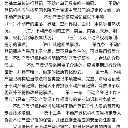
为基本单位进行登记。不动产单元具有唯一编码。 不动产
登记机构应当按照国务院国土资源主管部门的规定设立统一的
不动产登记簿。 不动产登记簿应当记载以下事项：
（一）不动产的坐落、界址、空间界限、面积、用途等自然状
况； （二）不动产权利的主体、类型、内容、来源、期
限、权利变化等权属状况； （三）涉及不动产权利限制、
提示的事项； （四）其他相关事项。 第九条 不动产
登记簿应当采用电子介质，暂不具备条件的，可以采用纸质介
质。不动产登记机构应当明确不动产登记簿唯一、合法的介质
形式。 不动产登记簿采用电子介质的，应当定期进行异地
备份，并具有唯一、确定的纸质转化形式。 第十条 不动
产登记机构应当依法将各类登记事项准确、完整、清晰地记载
于不动产登记簿。任何人不得损毁不动产登记簿，除依法予以
更正外不得修改登记事项。 第十一条 不动产登记工作人
员应当具备与不动产登记工作相适应的专业知识和业务能力。
不动产登记机构应当加强对不动产登记工作人员的管理和
专业技术培训。 第十二条 不动产登记机构应当指定专人
负责不动产登记簿的保管，并建立健全相应的安全责任制度。
采用纸质介质不动产登记簿的，应当配备必要的防盗、防