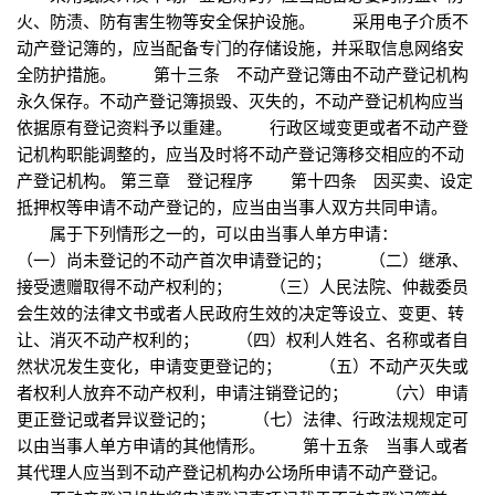
火、防渍、防有害生物等安全保护设施。 采用电子介质不
动产登记簿的，应当配备专门的存储设施，并采取信息网络安
全防护措施。 第十三条 不动产登记簿由不动产登记机构
永久保存。不动产登记簿损毁、灭失的，不动产登记机构应当
依据原有登记资料予以重建。 行政区域变更或者不动产登
记机构职能调整的，应当及时将不动产登记簿移交相应的不动
产登记机构。 第三章 登记程序 第十四条 因买卖、设定
抵押权等申请不动产登记的，应当由当事人双方共同申请。
属于下列情形之一的，可以由当事人单方申请：
（一）尚未登记的不动产首次申请登记的； （二）继承、
接受遗赠取得不动产权利的； （三）人民法院、仲裁委员
会生效的法律文书或者人民政府生效的决定等设立、变更、转
让、消灭不动产权利的； （四）权利人姓名、名称或者自
然状况发生变化，申请变更登记的； （五）不动产灭失或
者权利人放弃不动产权利，申请注销登记的； （六）申请
更正登记或者异议登记的； （七）法律、行政法规规定可
以由当事人单方申请的其他情形。 第十五条 当事人或者
其代理人应当到不动产登记机构办公场所申请不动产登记。