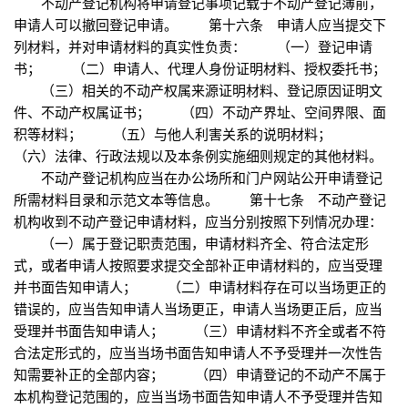
不动产登记机构将申请登记事项记载于不动产登记簿前，
申请人可以撤回登记申请。 第十六条 申请人应当提交下
列材料，并对申请材料的真实性负责： （一）登记申请
书； （二）申请人、代理人身份证明材料、授权委托书；
（三）相关的不动产权属来源证明材料、登记原因证明文
件、不动产权属证书； （四）不动产界址、空间界限、面
积等材料； （五）与他人利害关系的说明材料；
（六）法律、行政法规以及本条例实施细则规定的其他材料。
不动产登记机构应当在办公场所和门户网站公开申请登记
所需材料目录和示范文本等信息。 第十七条 不动产登记
机构收到不动产登记申请材料，应当分别按照下列情况办理：
（一）属于登记职责范围，申请材料齐全、符合法定形
式，或者申请人按照要求提交全部补正申请材料的，应当受理
并书面告知申请人； （二）申请材料存在可以当场更正的
错误的，应当告知申请人当场更正，申请人当场更正后，应当
受理并书面告知申请人； （三）申请材料不齐全或者不符
合法定形式的，应当当场书面告知申请人不予受理并一次性告
知需要补正的全部内容； （四）申请登记的不动产不属于
本机构登记范围的，应当当场书面告知申请人不予受理并告知