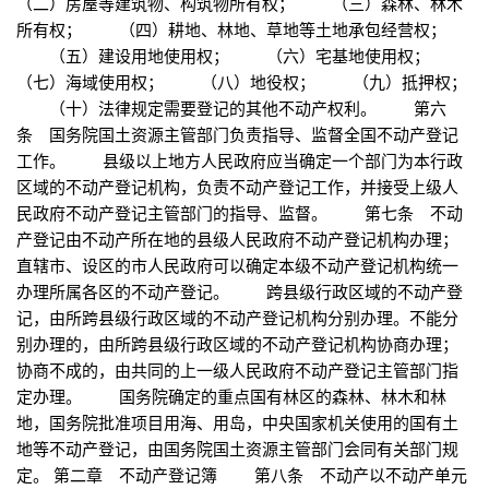
（二）房屋等建筑物、构筑物所有权； （三）森林、林木
所有权； （四）耕地、林地、草地等土地承包经营权；
（五）建设用地使用权； （六）宅基地使用权；
（七）海域使用权； （八）地役权； （九）抵押权；
（十）法律规定需要登记的其他不动产权利。 第六
条 国务院国土资源主管部门负责指导、监督全国不动产登记
工作。 县级以上地方人民政府应当确定一个部门为本行政
区域的不动产登记机构，负责不动产登记工作，并接受上级人
民政府不动产登记主管部门的指导、监督。 第七条 不动
产登记由不动产所在地的县级人民政府不动产登记机构办理；
直辖市、设区的市人民政府可以确定本级不动产登记机构统一
办理所属各区的不动产登记。 跨县级行政区域的不动产登
记，由所跨县级行政区域的不动产登记机构分别办理。不能分
别办理的，由所跨县级行政区域的不动产登记机构协商办理；
协商不成的，由共同的上一级人民政府不动产登记主管部门指
定办理。 国务院确定的重点国有林区的森林、林木和林
地，国务院批准项目用海、用岛，中央国家机关使用的国有土
地等不动产登记，由国务院国土资源主管部门会同有关部门规
定。 第二章 不动产登记簿 第八条 不动产以不动产单元