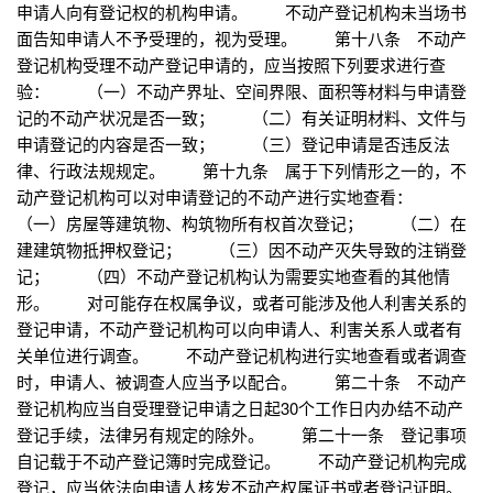
申请人向有登记权的机构申请。 不动产登记机构未当场书
面告知申请人不予受理的，视为受理。 第十八条 不动产
登记机构受理不动产登记申请的，应当按照下列要求进行查
验： （一）不动产界址、空间界限、面积等材料与申请登
记的不动产状况是否一致； （二）有关证明材料、文件与
申请登记的内容是否一致； （三）登记申请是否违反法
律、行政法规规定。 第十九条 属于下列情形之一的，不
动产登记机构可以对申请登记的不动产进行实地查看：
（一）房屋等建筑物、构筑物所有权首次登记； （二）在
建建筑物抵押权登记； （三）因不动产灭失导致的注销登
记； （四）不动产登记机构认为需要实地查看的其他情
形。 对可能存在权属争议，或者可能涉及他人利害关系的
登记申请，不动产登记机构可以向申请人、利害关系人或者有
关单位进行调查。 不动产登记机构进行实地查看或者调查
时，申请人、被调查人应当予以配合。 第二十条 不动产
登记机构应当自受理登记申请之日起30个工作日内办结不动产
登记手续，法律另有规定的除外。 第二十一条 登记事项
自记载于不动产登记簿时完成登记。 不动产登记机构完成
登记，应当依法向申请人核发不动产权属证书或者登记证明。