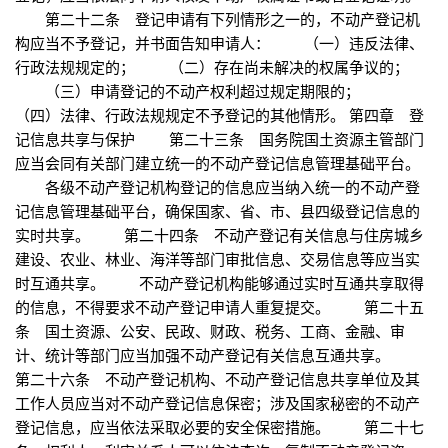
第二十二条 登记申请有下列情形之一的，不动产登记机
构应当不予登记，并书面告知申请人： （一）违反法律、
行政法规规定的； （二）存在尚未解决的权属争议的；
（三）申请登记的不动产权利超过规定期限的；
（四）法律、行政法规规定不予登记的其他情形。 第四章 登
记信息共享与保护 第二十三条 国务院国土资源主管部门
应当会同有关部门建立统一的不动产登记信息管理基础平台。
各级不动产登记机构登记的信息应当纳入统一的不动产登
记信息管理基础平台，确保国家、省、市、县四级登记信息的
实时共享。 第二十四条 不动产登记有关信息与住房城乡
建设、农业、林业、海洋等部门审批信息、交易信息等应当实
时互通共享。 不动产登记机构能够通过实时互通共享取得
的信息，不得要求不动产登记申请人重复提交。 第二十五
条 国土资源、公安、民政、财政、税务、工商、金融、审
计、统计等部门应当加强不动产登记有关信息互通共享。
第二十六条 不动产登记机构、不动产登记信息共享单位及其
工作人员应当对不动产登记信息保密；涉及国家秘密的不动产
登记信息，应当依法采取必要的安全保密措施。 第二十七