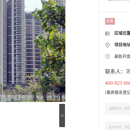
在售
区域位
项目地
最新开
联系人：
400 823 66
[
看房报名登
温馨提示：联系
>
免责声明：楼