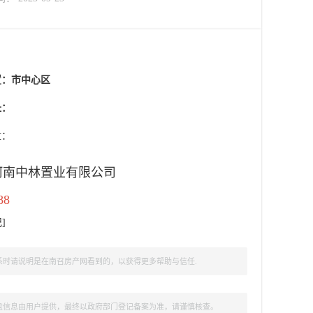
置：
市中心区
址：
盘：
河南中林置业有限公司
88
记
]
时请说明是在南召房产网看到的，以获得更多帮助与信任.
盘信息由用户提供，最终以政府部门登记备案为准，请谨慎核查。