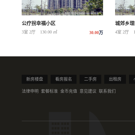
公疗拐幸福小区
城郊乡理
3室 2厅
130.00 ㎡
4室 2厅
30.00
万
新房楼盘
看房报名
二手房
出租房
法律申明
套餐标准
金币充值
意见建议
联系我们