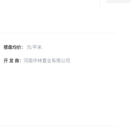
元/平米
楼盘均价：
河南中林置业有限公司
开 发 商：